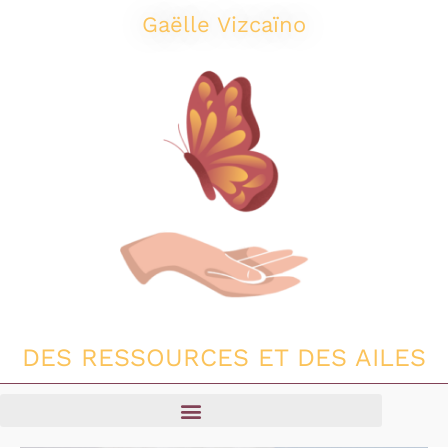
Aller
Gaëlle Vizcaïno
au
contenu
DES RESSOURCES ET DES AILES