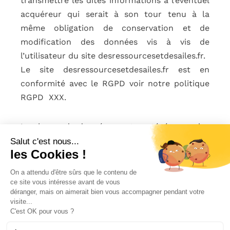
transmettre les dites informations à l’éventuel
acquéreur qui serait à son tour tenu à la
même obligation de conservation et de
modification des données vis à vis de
l’utilisateur du site desressourcesetdesailes.fr.
Le site desressourcesetdesailes.fr est en
conformité avec le RGPD voir notre politique
RGPD XXX.
Les bases de données sont protégées par les
dispositions de la loi du 1er juillet 1998
Salut c'est nous...
les Cookies !
transposant la directive 96/9 du 11 mars 1996
relative à la protection juridique des bases de
On a attendu d'être sûrs que le contenu de
données.
ce site vous intéresse avant de vous
déranger, mais on aimerait bien vous accompagner pendant votre
visite...
C'est OK pour vous ?