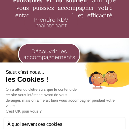
éducatives et du soutien
, afin que
vous puissiez accompagner votre
enfant avec sérénité et efficacité.
Prendre RDV
maintenant
Découvrir les
accompagnements
En finir avec le stress parental
Salut c'est nous...
les Cookies !
PRENDRE RENDEZ-VOUS MAINTENANT
On a attendu d'être sûrs que le contenu de
ce site vous intéresse avant de vous
déranger, mais on aimerait bien vous accompagner pendant votre
visite...
C'est OK pour vous ?
À quoi servent ces cookies :