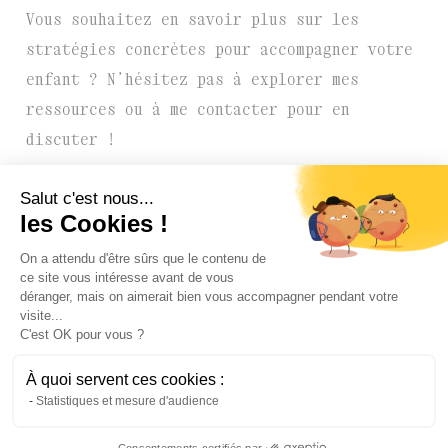
Vous souhaitez en savoir plus sur les
stratégies concrètes pour accompagner votre
enfant ? N’hésitez pas à explorer mes
ressources ou à me contacter pour en
discuter !
Salut c'est nous...
les Cookies !
←
Article précédent
On a attendu d'être sûrs que le contenu de
ce site vous intéresse avant de vous
déranger, mais on aimerait bien vous accompagner pendant votre
visite...
C'est OK pour vous ?
À quoi servent ces cookies :
Statistiques et mesure d'audience
Politique de confidentialité
Mentions légales
Consentements certifiés par