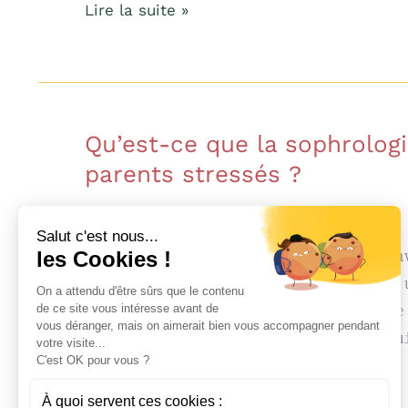
Lire la suite »
avec
TND
?
Qu’est-ce que la sophrologi
Qu’est-
ce
parents stressés ?
que
Conseils
/
Vizcaino
la
Salut c'est nous...
sophrologie
les Cookies !
La sophrologie pour parents d’enfants a
et
particuliers, comme les TND, peut être 
On a attendu d'être sûrs que le contenu
en
de ce site vous intéresse avant de
de stress et de fatigue. La sophrologie
vous déranger, mais on aimerait bien vous accompagner pendant
quoi
pour retrouver sérénité, énergie et équ
votre visite...
peut-
C'est OK pour vous ?
Lire la suite »
elle
À quoi servent ces cookies :