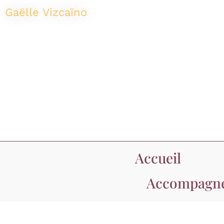
Aller
Gaëlle Vizcaïno
au
contenu
Accueil
Accompagn