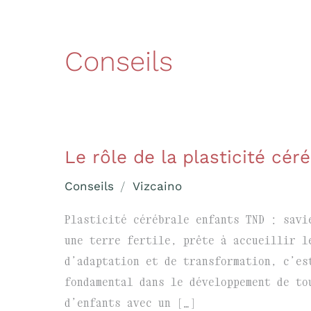
Conseils
Le rôle de la plasticité cé
Le
rôle
Conseils
/
Vizcaino
de
la
Plasticité cérébrale enfants TND : savi
plasticité
une terre fertile, prête à accueillir l
cérébrale
d’adaptation et de transformation, c’es
dans
fondamental dans le développement de to
l’apprentissage
d’enfants avec un […]