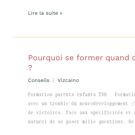
précoce
Lire la suite »
Pourquoi se former quand o
Pourquoi
se
?
former
Conseils
/
Vizcaino
quand
on
Formation parents enfants TND Formatio
est
avec un trouble du neurodéveloppement (
parent
de victoires. Face aux spécificités et 
d’un
naturel de se poser mille questions. Se
enfant